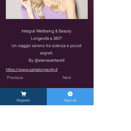
Integral Wellbeing & Beauty
Longevità a 360°.
Un viaggio sereno tra scienza e piccoli
segreti.
By @elenasantarelli
https://www.santalongevity.it
Previous
Next
Register
Agenda
General Inquires -