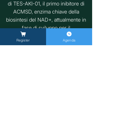
di TES-AKI-01, il primo inibitore di
ACMSD, enzima chiave della
biosintesi del NAD+, attualmente in
fase di sviluppo per il
trattamento del danno renale acuto
Register
Agenda
(AKI).
Previous
Next
General Inquires -
info@milanlongevitysummit.org
Press Inquiries:
longevitysummit@closetomedia.it
Event Venue: Allianz MiCo, gate 6,
Viale